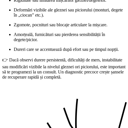
Rigiditate sau limitarea mișcărilor gleznei/degetelor.
Deformări vizibile ale gleznei sau piciorului (monturi, degete
în „ciocan” etc.).
Zgomote, pocnituri sau blocaje articulare la mișcare.
Amorțeală, furnicături sau pierderea sensibilității în
degete/picior.
Dureri care se accentuează după efort sau pe timpul nopții.
👉 Dacă observi durere persistentă, dificultăți de mers, instabilitate
sau modificări vizibile la nivelul gleznei ori piciorului, este important
să te programezi la un consult. Un diagnostic precoce crește șansele
de recuperare rapidă și completă.