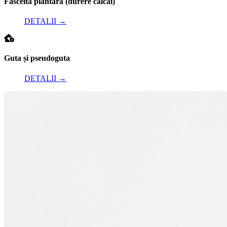
Fasceita plantară (durere călcâi)
DETALII
→
Guta și pseudoguta
DETALII
→