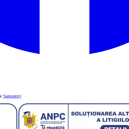
de
Sanostory