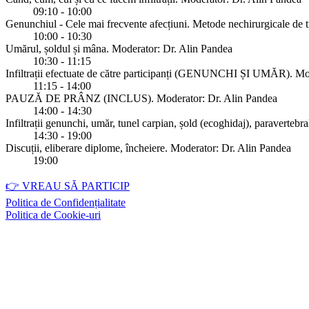
09:10 - 10:00
Genunchiul - Cele mai frecvente afecțiuni. Metode nechirurgicale de 
10:00 - 10:30
Umărul, șoldul și mâna. Moderator: Dr. Alin Pandea
10:30 - 11:15
Infiltrații efectuate de către participanți (GENUNCHI ȘI UMĂR). Mo
11:15 - 14:00
PAUZĂ DE PRÂNZ (INCLUS). Moderator: Dr. Alin Pandea
14:00 - 14:30
Infiltrații genunchi, umăr, tunel carpian, șold (ecoghidaj), paraverteb
14:30 - 19:00
Discuții, eliberare diplome, încheiere. Moderator: Dr. Alin Pandea
19:00
👉 VREAU SĂ PARTICIP
Politica de Confidențialitate
Politica de Cookie-uri
Facebook