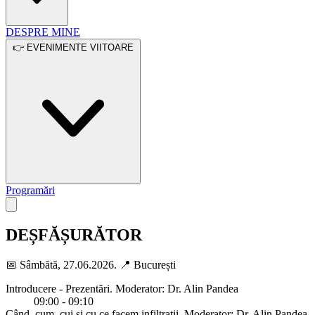
DESPRE MINE
👉 EVENIMENTE VIITOARE
Programări
Open main menu
DEȘFĂȘURĂTOR
📅 Sâmbătă, 27.06.2026. 📍 București
Introducere - Prezentări. Moderator: Dr. Alin Pandea
09:00 - 09:10
Când, cum, cui și cu ce facem infiltrații. Moderator: Dr. Alin Pandea