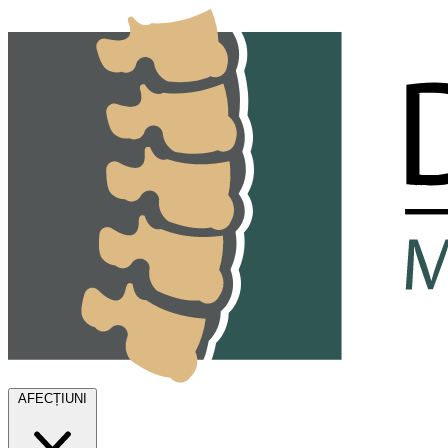
Dr. Alin Pandea
AFECȚIUNI