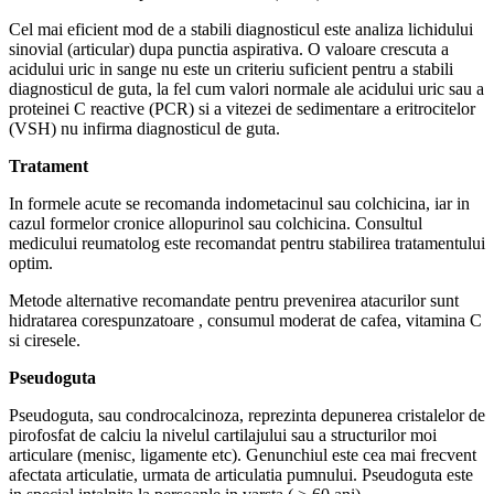
Cel mai eficient mod de a stabili diagnosticul este analiza lichidului
sinovial (articular) dupa punctia aspirativa. O valoare crescuta a
acidului uric in sange nu este un criteriu suficient pentru a stabili
diagnosticul de guta, la fel cum valori normale ale acidului uric sau a
proteinei C reactive (PCR) si a vitezei de sedimentare a eritrocitelor
(VSH) nu infirma diagnosticul de guta.
Tratament
In formele acute se recomanda indometacinul sau colchicina, iar in
cazul formelor cronice allopurinol sau colchicina. Consultul
medicului reumatolog este recomandat pentru stabilirea tratamentului
optim.
Metode alternative recomandate pentru prevenirea atacurilor sunt
hidratarea corespunzatoare , consumul moderat de cafea, vitamina C
si ciresele.
Pseudoguta
Pseudoguta, sau condrocalcinoza, reprezinta depunerea cristalelor de
pirofosfat de calciu la nivelul cartilajului sau a structurilor moi
articulare (menisc, ligamente etc). Genunchiul este cea mai frecvent
afectata articulatie, urmata de articulatia pumnului. Pseudoguta este