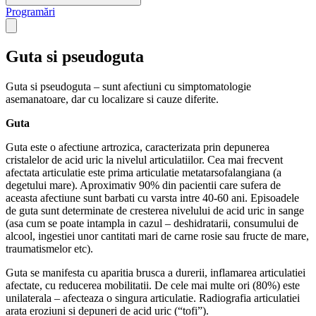
Programări
Open main menu
Guta si pseudoguta
Guta si pseudoguta – sunt afectiuni cu simptomatologie
asemanatoare, dar cu localizare si cauze diferite.
Guta
Guta este o afectiune artrozica, caracterizata prin depunerea
cristalelor de acid uric la nivelul articulatiilor. Cea mai frecvent
afectata articulatie este prima articulatie metatarsofalangiana (a
degetului mare). Aproximativ 90% din pacientii care sufera de
aceasta afectiune sunt barbati cu varsta intre 40-60 ani. Episoadele
de guta sunt determinate de cresterea nivelului de acid uric in sange
(asa cum se poate intampla in cazul – deshidratarii, consumului de
alcool, ingestiei unor cantitati mari de carne rosie sau fructe de mare,
traumatismelor etc).
Guta se manifesta cu aparitia brusca a durerii, inflamarea articulatiei
afectate, cu reducerea mobilitatii. De cele mai multe ori (80%) este
unilaterala – afecteaza o singura articulatie. Radiografia articulatiei
arata eroziuni si depuneri de acid uric (“tofi”).