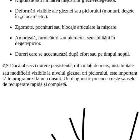
Rigiditate sau limitarea mișcărilor gleznei/degetelor.
Deformări vizibile ale gleznei sau piciorului (monturi, degete
în „ciocan” etc.).
Zgomote, pocnituri sau blocaje articulare la mișcare.
Amorțeală, furnicături sau pierderea sensibilității în
degete/picior.
Dureri care se accentuează după efort sau pe timpul nopții.
👉 Dacă observi durere persistentă, dificultăți de mers, instabilitate
sau modificări vizibile la nivelul gleznei ori piciorului, este important
să te programezi la un consult. Un diagnostic precoce crește șansele
de recuperare rapidă și completă.