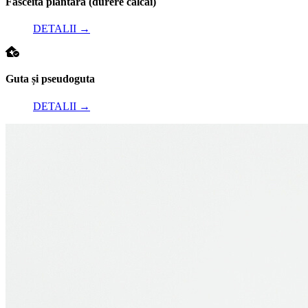
Fasceita plantară (durere călcâi)
DETALII
→
Guta și pseudoguta
DETALII
→