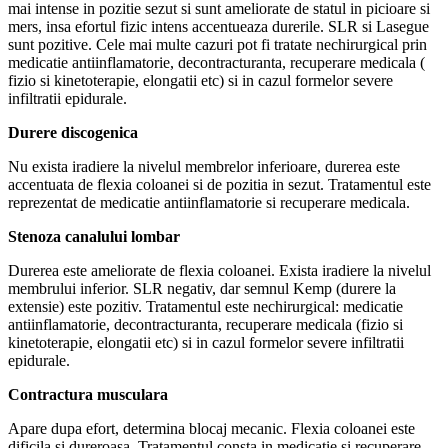
mai intense in pozitie sezut si sunt ameliorate de statul in picioare si
mers, insa efortul fizic intens accentueaza durerile. SLR si Lasegue
sunt pozitive. Cele mai multe cazuri pot fi tratate nechirurgical prin
medicatie antiinflamatorie, decontracturanta, recuperare medicala (
fizio si kinetoterapie, elongatii etc) si in cazul formelor severe
infiltratii epidurale.
Durere discogenica
Nu exista iradiere la nivelul membrelor inferioare, durerea este
accentuata de flexia coloanei si de pozitia in sezut. Tratamentul este
reprezentat de medicatie antiinflamatorie si recuperare medicala.
Stenoza canalului lombar
Durerea este ameliorate de flexia coloanei. Exista iradiere la nivelul
membrului inferior. SLR negativ, dar semnul Kemp (durere la
extensie) este pozitiv. Tratamentul este nechirurgical: medicatie
antiinflamatorie, decontracturanta, recuperare medicala (fizio si
kinetoterapie, elongatii etc) si in cazul formelor severe infiltratii
epidurale.
Contractura musculara
Apare dupa efort, determina blocaj mecanic. Flexia coloanei este
dificila si dureroasa. Tratamentul consta in medicatie si recuperare