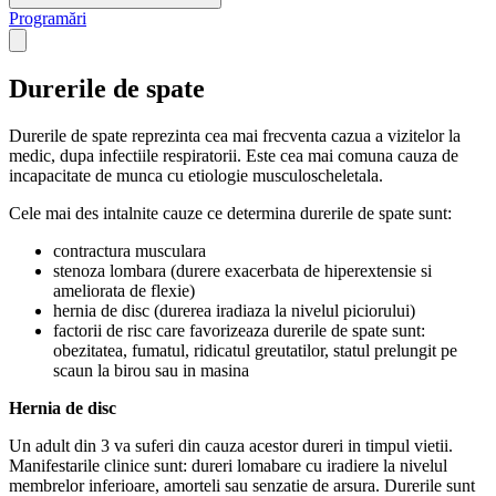
Programări
Open main menu
Durerile de spate
Durerile de spate reprezinta cea mai frecventa cazua a vizitelor la
medic, dupa infectiile respiratorii. Este cea mai comuna cauza de
incapacitate de munca cu etiologie musculoscheletala.
Cele mai des intalnite cauze ce determina durerile de spate sunt:
contractura musculara
stenoza lombara (durere exacerbata de hiperextensie si
ameliorata de flexie)
hernia de disc (durerea iradiaza la nivelul piciorului)
factorii de risc care favorizeaza durerile de spate sunt:
obezitatea, fumatul, ridicatul greutatilor, statul prelungit pe
scaun la birou sau in masina
Hernia de disc
Un adult din 3 va suferi din cauza acestor dureri in timpul vietii.
Manifestarile clinice sunt: dureri lomabare cu iradiere la nivelul
membrelor inferioare, amorteli sau senzatie de arsura. Durerile sunt